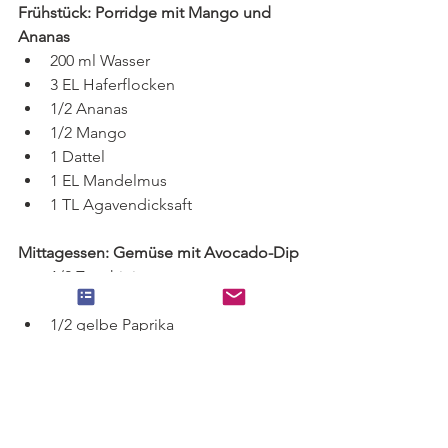
Frühstück: Porridge mit Mango und 
Ananas
200 ml Wasser
3 EL Haferflocken
1/2 Ananas
1/2 Mango
1 Dattel
1 EL Mandelmus
1 TL Agavendicksaft
Mittagessen: Gemüse mit Avocado-Dip
1/2 Zucchini
1 Mohrrübe
1/2 gelbe Paprika
1/2 Salatgurke
1/2 Apfel
1/2 Avocado
1 EL Schnittlauch
1 TL Olivenöl