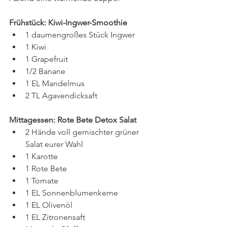
Frühstück: Kiwi-Ingwer-Smoothie
1 daumengroßes Stück Ingwer
1 Kiwi
1 Grapefruit
1/2 Banane
1 EL Mandelmus
2 TL Agavendicksaft
Mittagessen: Rote Bete Detox Salat
2 Hände voll gemischter grüner 
Salat eurer Wahl
1 Karotte
1 Rote Bete
1 Tomate
1 EL Sonnenblumenkerne
1 EL 
Olivenöl
1 EL Zitronensaft