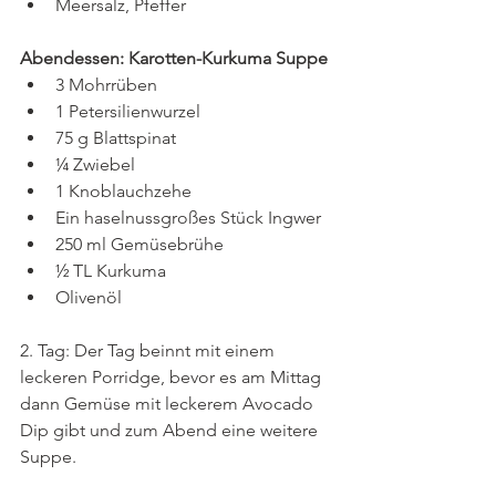
Meersalz, 
Pfeffe
r
Abendessen: Karotten-Kurkuma Suppe
3 Mohrrüben
1 Petersilienwurzel
75 g Blattspinat
¼ Zwiebel
1 Knoblauchzehe
Ein haselnussgroßes Stück Ingwer
250 ml Gemüsebrühe
½ TL 
Kurkuma
Olivenöl
2. Tag: Der Tag beinnt mit einem 
leckeren Porridge, bevor es am Mittag 
dann Gemüse mit leckerem Avocado 
Dip gibt und zum Abend eine weitere 
Suppe.